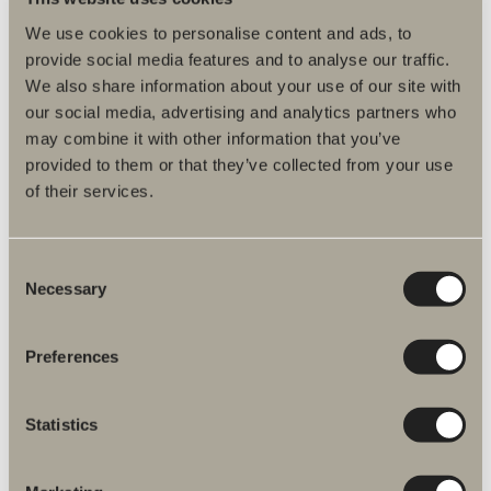
På lager
We use cookies to personalise content and ads, to
330,00 kr.
provide social media features and to analyse our traffic.
We also share information about your use of our site with
LÆG I INDKØBSKURVEN
our social media, advertising and analytics partners who
may combine it with other information that you’ve
provided to them or that they’ve collected from your use
Tætningsliste Entré, høj (rund/lige),
stk. 30 mm
of their services.
Art.nr.:
65986
På lager
300,00 kr.
Consent
Necessary
Selection
LÆG I INDKØBSKURVEN
Preferences
Tætningsliste Skoga, 1stk. 20 mm.
Røgfarvet
Statistics
Art.nr.:
98222
På lager
330,00 kr.