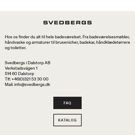
Hos os finder du alt til hele badeværelset. Fra badeværelsesmøbler,
håndvaske og armaturer til brusenicher, badekar, håndklædetørrere
og toiletter.
Svedbergs i Dalstorp AB
Verkstadsvägen 1
514 60 Dalstorp
Tlf: +46(0)321 53 30 00
Mail
: info@svedbergs.dk
FAQ
KATALOG