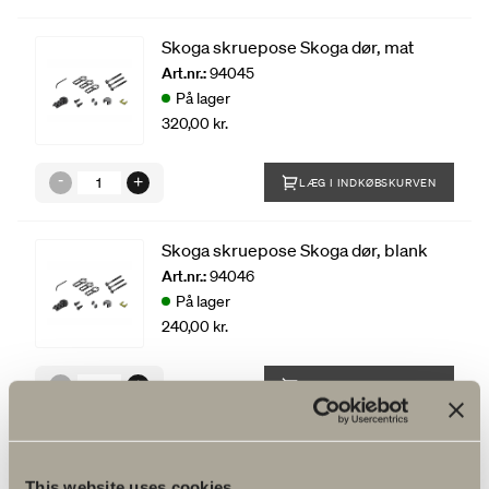
Skoga skruepose Skoga dør, mat
Art.nr.:
94045
På lager
320,00 kr.
LÆG I INDKØBSKURVEN
Skoga skruepose Skoga dør, blank
Art.nr.:
94046
På lager
240,00 kr.
LÆG I INDKØBSKURVEN
Tætningsliste Skoga 4, 1stk. 20 mm
Art.nr.:
98210
This website uses cookies