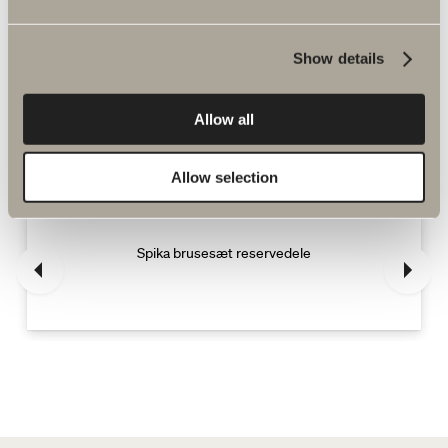
Show details
Flere produkter inden for Reservedele
Allow all
bruse- og badekarsarmaturer
Allow selection
Spika brusesæt reservedele