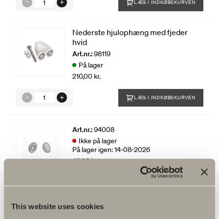
LÆG I INDKØBSKURVEN
Nederste hjulophæng med fjeder
hvid
Art.nr.:
98119
På lager
210,00 kr.
LÆG I INDKØBSKURVEN
Art.nr.:
94008
Ikke på lager
På lager igen: 14-08-2026
40,00 kr.
LÆG I INDKØBSKURVEN
This website uses cookies