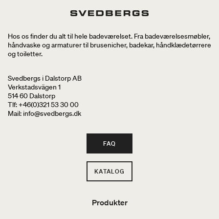
Hos os finder du alt til hele badeværelset. Fra badeværelsesmøbler,
håndvaske og armaturer til brusenicher, badekar, håndklædetørrere
og toiletter.
Svedbergs i Dalstorp AB
Verkstadsvägen 1
514 60 Dalstorp
Tlf: +46(0)321 53 30 00
Mail
: info@svedbergs.dk
FAQ
KATALOG
Produkter