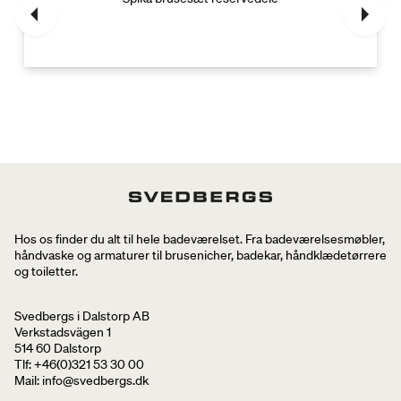
Hos os finder du alt til hele badeværelset. Fra badeværelsesmøbler,
håndvaske og armaturer til brusenicher, badekar, håndklædetørrere
og toiletter.
Svedbergs i Dalstorp AB
Verkstadsvägen 1
514 60 Dalstorp
Tlf: +46(0)321 53 30 00
Mail
: info@svedbergs.dk