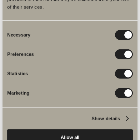
På lager
of their services.
100,00 kr.
LÆG I INDKØBSKURVEN
Consent
Necessary
Selection
Preferences
Statistics
Produktfakta
Marketing
Produktbeskrivelse
Show details
Reservedele
Allow all
Monteringsvejledninger