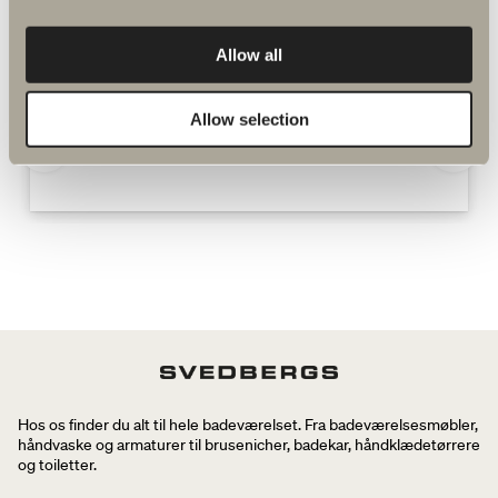
bruse- og badekarsarmaturer
Allow all
Allow selection
Spika brusesæt reservedele
Hos os finder du alt til hele badeværelset. Fra badeværelsesmøbler,
håndvaske og armaturer til brusenicher, badekar, håndklædetørrere
og toiletter.