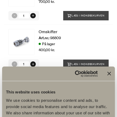
700,00 kr.
LÆG I INDKØBSKURVEN
Omskifter
Art.nr.:
98809
På lager
400,00 kr.
LÆG I INDKØBSKURVEN
This website uses cookies
We use cookies to personalise content and ads, to
provide social media features and to analyse our traffic.
We also share information about your use of our site with
Produktfakta