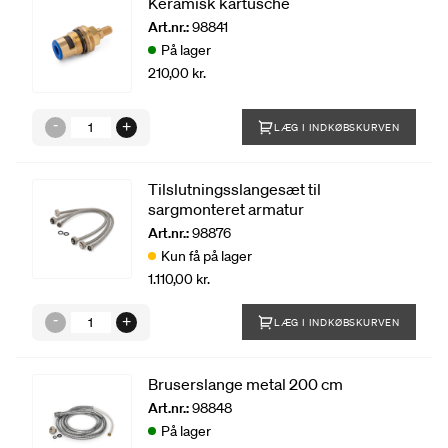
Keramisk kartusche
Art.nr.:
98841
På lager
210,00 kr.
LÆG I INDKØBSKURVEN
Tilslutningsslangesæt til
sargmonteret armatur
Art.nr.:
98876
Kun få på lager
1.110,00 kr.
LÆG I INDKØBSKURVEN
Bruserslange metal 200 cm
Art.nr.:
98848
På lager