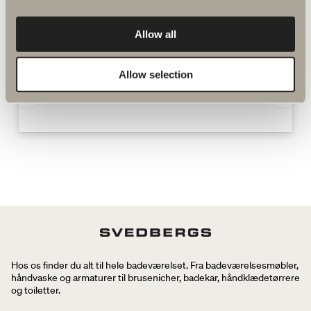
bruse- og badekarsarmaturer
Allow all
Allow selection
Spika brusesæt reservedele
Hos os finder du alt til hele badeværelset. Fra badeværelsesmøbler,
håndvaske og armaturer til brusenicher, badekar, håndklædetørrere
og toiletter.