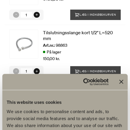
LÆG I INDKØBSKURVEN
Tilslutningsslange kort 1/2" L=520
mm
Art.nr.:
98863
På lager
150,00 kr.
LÆG I INDKØBSKURVEN
This website uses cookies
We use cookies to personalise content and ads, to
provide social media features and to analyse our traffic.
We also share information about your use of our site with
Produktfakta