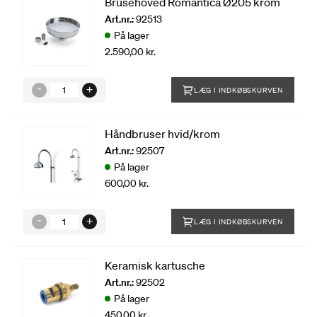
Brusehoved Romantica Ø205 krom
Art.nr.:
92513
På lager
2.590,00 kr.
LÆG I INDKØBSKURVEN
Håndbruser hvid/krom
Art.nr.:
92507
På lager
600,00 kr.
LÆG I INDKØBSKURVEN
Keramisk kartusche
Art.nr.:
92502
På lager
450,00 kr.