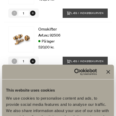
LÆG I INDKØBSKURVEN
Omskifter
Art.nr.:
92506
På lager
520,00 kr.
LÆG I INDKØBSKURVEN
This website uses cookies
We use cookies to personalise content and ads, to
provide social media features and to analyse our traffic.
Produktfakta
We also share information about your use of our site with