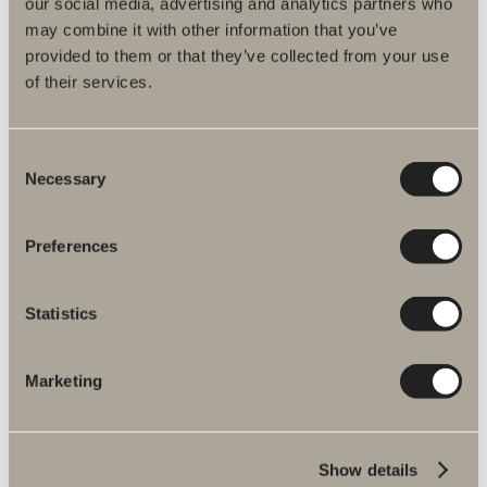
our social media, advertising and analytics partners who
may combine it with other information that you’ve
provided to them or that they’ve collected from your use
Produktbeskrivelse
of their services.
Reservedele
Consent
Artikelnummer
Necessary
Selection
Specifikation
Preferences
Statistics
Marketing
Flere produkter inden for Reservedele
Show details