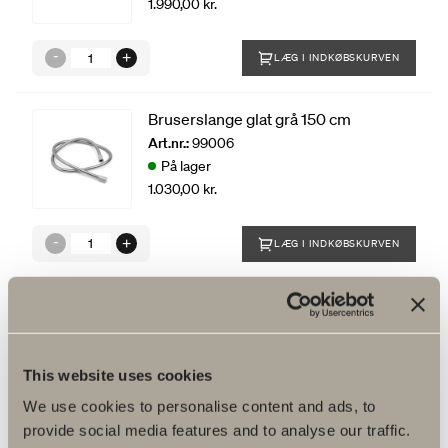
1.990,00 kr.
LÆG I INDKØBSKURVEN
Bruserslange glat grå 150 cm
Art.nr.:
99006
På lager
1.030,00 kr.
LÆG I INDKØBSKURVEN
This website uses cookies
We use cookies to personalise content and ads, to
provide social media features and to analyse our traffic.
Produktfakta