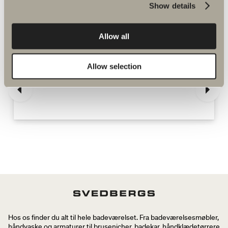
Show details
Flere produkter inden for Reservedele
bruse- og badekarsarmaturer
Allow all
Allow selection
Spika brusesæt reservedele
Hos os finder du alt til hele badeværelset. Fra badeværelsesmøbler,
håndvaske og armaturer til brusenicher, badekar, håndklædetørrere