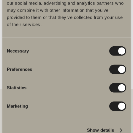
our social media, advertising and analytics partners who
bruse- og badekarsarmaturer
may combine it with other information that you’ve
provided to them or that they’ve collected from your use
of their services.
Spika brusesæt reservedele
Consent
Necessary
Selection
Preferences
Statistics
Marketing
Hos os finder du alt til hele badeværelset. Fra badeværelsesmøbler,
håndvaske og armaturer til brusenicher, badekar, håndklædetørrere
og toiletter.
Show details