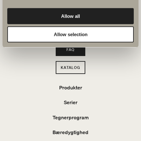
Svedbergs i Dalstorp AB
Verkstadsvägen 1
Allow all
514 60 Dalstorp
Tlf: +46(0)321 53 30 00
Mail
: info@svedbergs.dk
Allow selection
FAQ
KATALOG
Produkter
Serier
Tegnerprogram
Bæredygtighed